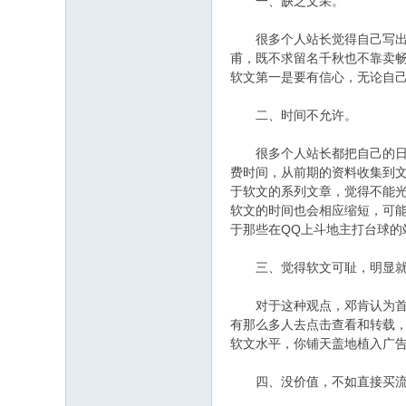
一、缺乏文采。
很多个人站长觉得自己写出来
甫，既不求留名千秋也不靠卖
软文第一是要有信心，无论自
二、时间不允许。
很多个人站长都把自己的日程
费时间，从前期的资料收集到
于软文的系列文章，觉得不能
软文的时间也会相应缩短，可
于那些在QQ上斗地主打台球的
三、觉得软文可耻，明显就
对于这种观点，邓肯认为首先
有那么多人去点击查看和转载
软文水平，你铺天盖地植入广
四、没价值，不如直接买流