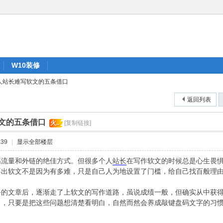
W10装修
人站长难写软文的五条借口
返回列表
文的五条借口
火..
[复制链接]
:39
|
显示全部楼层
高流量和外链的绝佳方式。但很多个人
站长
在写作软文的时候总是心生畏
不出软文不是因为有多难，只是自己人为地设置了门槛，给自己找百般理
文章后，逐渐走了上软文的写作道路，虽说成绩一般，但确实从中获得
口，只要是把这些问题想清楚看明白，自然而然会养成敲键盘码文字的习