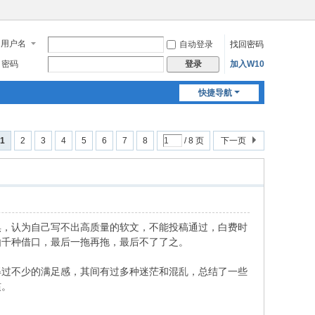
用户名
自动登录
找回密码
密码
加入W10
登录
快捷导航
1
2
3
4
5
6
7
8
/ 8 页
下一页
惧，认为自己写不出高质量的软文，不能投稿通过，白费时
由千种借口，最后一拖再拖，最后不了了之。
过不少的满足感，其间有过多种迷茫和混乱，总结了一些
惯。