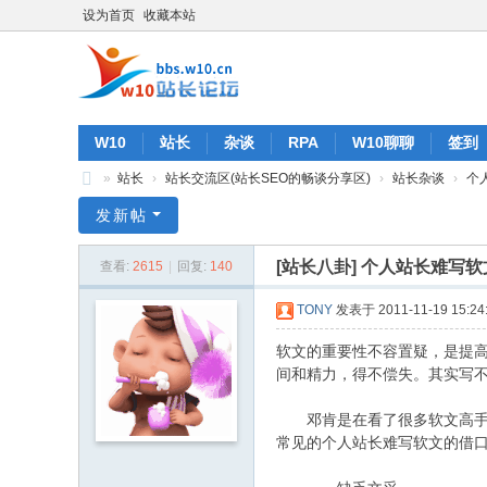
设为首页
收藏本站
W10
站长
杂谈
RPA
W10聊聊
签到
»
站长
›
站长交流区(站长SEO的畅谈分享区)
›
站长杂谈
›
个
W
发新帖
10
[站长八卦]
个人站长难写软
查看:
2615
|
回复:
140
站
长
TONY
发表于 2011-11-19 15:24
论
软文的重要性不容置疑，是提
坛
间和精力，得不偿失。其实写
邓肯是在看了很多软文高手的
常见的个人站长难写软文的借