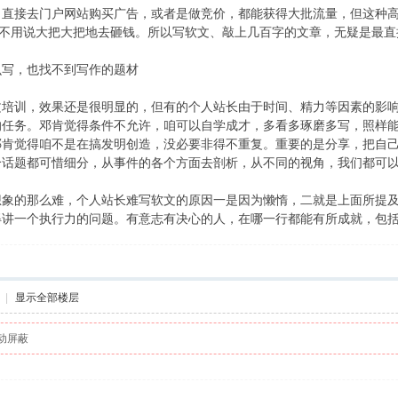
接去门户网站购买广告，或者是做竞价，都能获得大批流量，但这种高
更不用说大把大把地去砸钱。所以写软文、敲上几百字的文章，无疑是最
写，也找不到写作的题材
训，效果还是很明显的，但有的个人站长由于时间、精力等因素的影响
的任务。邓肯觉得条件不允许，咱可以自学成才，多看多琢磨多写，照样
邓肯觉得咱不是在搞发明创造，没必要非得不重复。重要的是分享，把自
个话题都可惜细分，从事件的各个方面去剖析，从不同的视角，我们都可
的那么难，个人站长难写软文的原因一是因为懒惰，二就是上面所提及
得讲一个执行力的问题。有意志有决心的人，在哪一行都能有所成就，包
|
显示全部楼层
动屏蔽