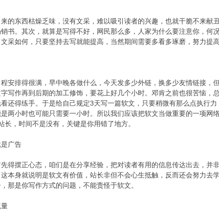
的东西枯燥乏味，没有文采，难以吸引读者的兴趣，也就干脆不来献丑
畅销书。其次，就算是写得不好，网民那么多，人家为什么要注意你，何
己文采如何，只要坚持去写就能提高，当然期间需要多看多琢磨，努力提
安排得很满，早中晚各做什么，今天发多少外链，换多少友情链接，但
文字写作再到后期的加工修饰，要花上好几个小时。邓肯之前也很苦恼，
光看还得练手。于是给自己规定3天写一篇软文，只要稍微有那么点执行力
能是两小时也可能只需要一小时。所以我们应该把软文当做重要的一项网
站长，时间不是没有，关键是你用错了地方。
是广告
得摆正心态，咱们是在分享经验，把对读者有用的信息传达出去，并非赤
，这本身就说明是软文有价值，站长非但不会心生抵触，反而还会努力去
告，那是你写作方式的问题，不能责怪于软文。
量