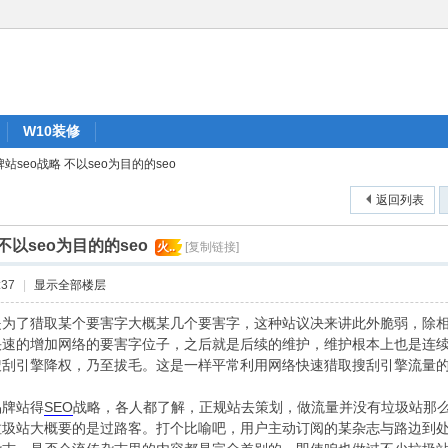
W10装修
站seo战略 不以seo为目的的seo
返回列表
不以seo为目的的seo
火..
[复制链接]
:37
|
显示全部楼层
了猎取某个要害字大概某几个要害字，这种站议决来讲此外脆弱，除相
快速的增加网络的要害字位子，之后就是后续的维护，维护根本上也是连
搜刮引擎降权，乃至拔毛。这是一样平常利用网络快速猎取搜刮引擎流量
牌站得
SEO
战略，各人都了解，正规站去策划，做流量并没有垃圾站那
垃圾站大概要的是过路客。打个比喻吧，用户主动订阅的某杂志与路边到