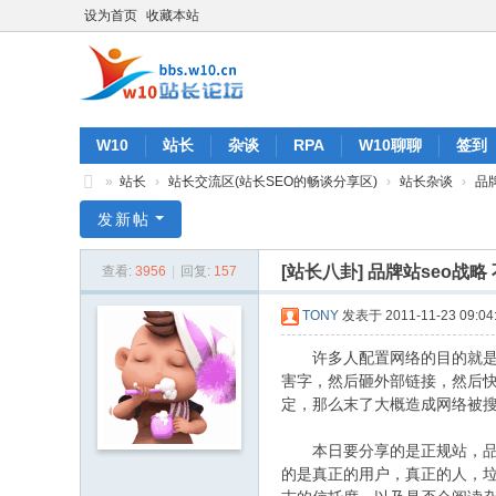
设为首页
收藏本站
W10
站长
杂谈
RPA
W10聊聊
签到
»
站长
›
站长交流区(站长SEO的畅谈分享区)
›
站长杂谈
›
品牌
W
发新帖
10
[站长八卦]
品牌站seo战略 
查看:
3956
|
回复:
157
站
长
TONY
发表于 2011-11-23 09:04
论
许多人配置网络的目的就是为
坛
害字，然后砸外部链接，然后
定，那么末了大概造成网络被
本日要分享的是正规站，品
的是真正的用户，真正的人，