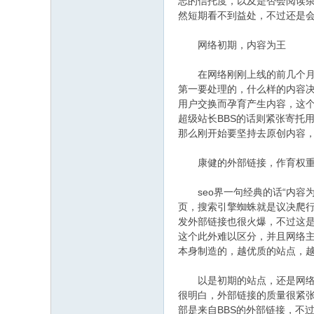
志的信托度，以及是否会阅读
然短期看不到益处，不过还是
网络初期，内容为王
在网络刚刚上线的前几个月，
第一要处理的，什么样的内容
用户交换而孕育产生内容，这个
超级站长BBS的话则紧张寄托
那么刚开始要坚持去原创内容
康健的外部链接，作育权重
seo界一句经典的话“内容为
页，搜索引擎蜘蛛就是议决爬行
发外部链接也很火爆，不过这
这个此外难以区分，并且网络
本身制造的，越优质的站点，
以是初期的站点，还是网络主
很明白，外部链接的质量很紧张
部是来自BBS的外部链接，不