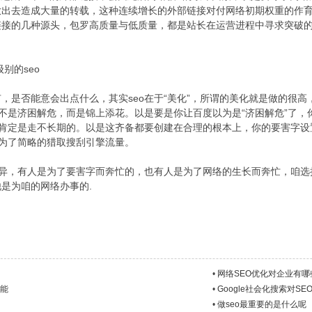
放出去造成大量的转载，这种连续增长的外部链接对付网络初期权重的作
链接的几种源头，包罗高质量与低质量，都是站长在运营进程中寻求突破
别的seo
是否能意会出点什么，其实seo在于“美化”，所谓的美化就是做的很高
o不是济困解危，而是锦上添花。以是要是你让百度以为是“济困解危”了，你
了肯定是走不长期的。以是这齐备都要创建在合理的根本上，你的要害字
是为了简略的猎取搜刮引擎流量。
异，有人是为了要害字而奔忙的，也有人是为了网络的生长而奔忙，咱选择
是为咱的网络办事的.
•
网络SEO优化对企业有哪
技能
•
Google社会化搜索对S
•
做seo最重要的是什么呢