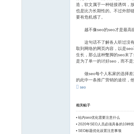
造，软文属于一种链接诱饵，
也是比力长期性的。不过外部
要有危机感了。
越不像seo的seo才是最高级
这句话不了解各人听过没有，
取到网络的网页内容，以是se
生长，那么这种蹩脚的seo末
是为了单一的讨好seo，而不
做seo每个人私家的选择差
的此中一条推广营销的途径，他
seo
相关帖子
•
站内seo优化需要注意什么
•
2020年SEO人员必须具备的10种
•
SEO标题优化设置注意事项