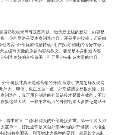
站，不过咱以为做正规站，品牌站才气带来长期的生长，纵
百度还没收录等等这些问题，做为新上线的新站，内容是
许多，你的网络是要本身制造内容，还是用户投稿，还是由
创内容+外部优质信息转载+用户投稿”如此的情势在做，
要每天去编写大量的原创内容与教义。要是是本身制造内容，
用户制造良好的交换氛围，引导用户去制造大量的内容。
，外部链接才真正是你营销的开始,搜索引擎是怎样发现网
助此外大，即使，也正是这一点，外部链接交易很火爆，群
本身制造的，真正用户制造的外部链接才是最有效的，不过
浪搜狐这些大站，一样平常站点的外部链接大多数还是站长
，看中质量 二)多种源头的外部链接并重。第一个各人都
甚单一，好比全部是来自外部blog的外部链接，大概全
络外部链接多源头。刚开始比力保举的要领，就是软文来制