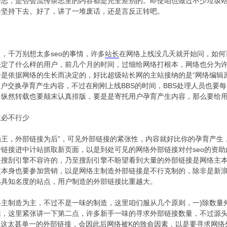
杂志，是否会流传杂志里的内容都是完全差别的。即使咱也做过不少垃圾
会坚持下去。好了，讲了一堆废话，还是言反正转吧。
千万别想太多seo的事情，许多
站长
在网络上线没几天就开始问，如何
决定了什么样的用户，前几个月的时间，过细给网络打根本，网络也分为
是依据网络的生长而决定的，好比超级站长网的主站接纳的是“网络编辑原
用户交换孕育产生内容，不过在刚刚上线BBS的时间，BBS处理人员也
，纵然转载也要颠末认真排版，要是是寄托用户孕育产生内容，那么要给
必不行少
王，外部链接为后”，可见外部链接的紧张性，内容就好比你的孕育产生
链接进中计站抓取新页面，以是到处可见的网络外部链接对付seo的资
是搜刮引擎不容许的，乃至搜刮引擎不盼望看到大量的外部链接是网络主
主本身也要参加营销，以是网络主制造外部链接是不行克制的，除非是新
越具知名度的站点，用户制造的外部链接比重越大。
制造为主，不过不是一味的制造，这里咱们服从几个原则，一)除数量外
，这里紧张讲一下第二点，许多新手一味的寻求外部链接数量，不过源头太
过这太甚单一的外部链接，会因此后网络被K的致命因素，以是要寻求网