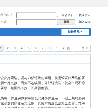
用户名
自动登录
找回密码
密码
加入W10
登录
快捷导航
1
2
3
4
5
6
7
8
/ 8 页
下一页
识决好网络步调与内部链接的问题，就是设置好网络的要
续砸外部链接，因为不连续砸，外部链接马上就会出现不稳
的要领，短期很有效，长期很脆弱。
么简略，并且要做的事情也此外多并且杂，不过正规站必要
处在派发的康健杂志比拟，其用户质量也是完全差异，对杂