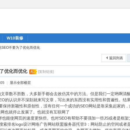
W10装修
站SEO不要为了优化而优化
返回列表
为了优化而优化
火..
[复制链接]
:05
|
显示全部楼层
的文章数不胜数，大多新手都会去效仿其中的方法。但是我们一定哟啊清
EO的认识并不深刻就来写文章，写出来的东西没有实用性和普遍性。结
保持新颖性和原创性，没有任何一个成功的SEO网站是靠采集起家的，
联网也就停止发展了。也就没有互联网了
也能使网页的速度更快些。也对SEO有帮助不要强加一些JS或者是框架
索排名logo设计网络广告网站联盟服务器托管3：网站防止的空间或者