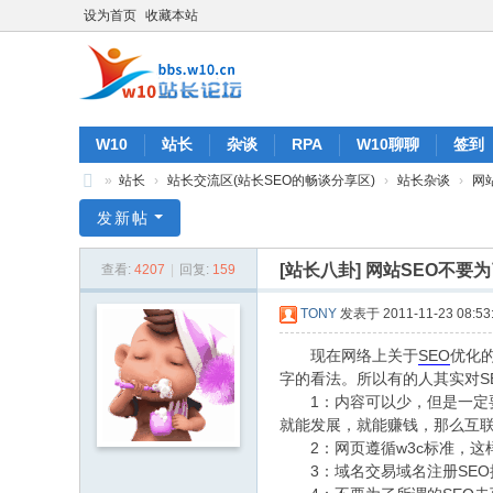
设为首页
收藏本站
W10
站长
杂谈
RPA
W10聊聊
签到
»
站长
›
站长交流区(站长SEO的畅谈分享区)
›
站长杂谈
›
网
W
发新帖
10
[站长八卦]
网站SEO不要
查看:
4207
|
回复:
159
站
长
TONY
发表于 2011-11-23 08:53
论
现在网络上关于
SEO
优化
坛
字的看法。所以有的人其实对S
1：内容可以少，但是一定要
就能发展，就能赚钱，那么互
2：网页遵循w3c标准，这样
3：域名交易域名注册SEO搜