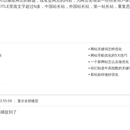
可以修改网页的标题，或者是网页的内容，为网页去增加一些伤害用户体验
TITLE里面文字超过N多，中国站长站，外国站长站，第一站长站，重
•
网站关键词怎样优化
响
•
网站导航优化的5大技巧
•
一个新网站怎么去做优化
•
你们知道中高指数的关键
•
新站如何做好优化
3:55:09
|
显示全部楼层
都捕捉到了