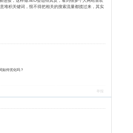
连接，这样做SEO会适得其反，看到很多个人网站喜欢
复恶意堆积关键词，恨不得把相关的搜索流量都揽过来，其实
词如何优化吗？
举报