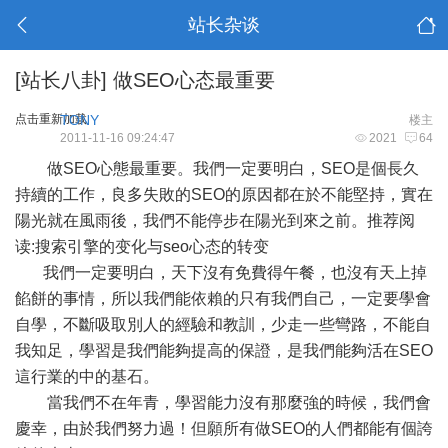
站长杂谈
[站长八卦]
做SEO心态最重要
点击重新加载
TONY
楼主
2011-11-16 09:24:47
2021
64
做
SEO
心態最重要。我們一定要明白，SEO是個長久
持續的工作，良多失敗的SEO的原因都在於不能堅持，實在
陽光就在風雨後，我們不能停步在陽光到來之前。推荐阅
读:
搜索引擎的变化与seo心态的转变
我們一定要明白，天下沒有免費得午餐，也沒有天上掉
餡餅的事情，所以我們能依賴的只有我們自己，一定要學會
自學，不斷吸取別人的經驗和教訓，少走一些彎路，不能自
我知足，學習是我們能夠提高的保證，是我們能夠活在SEO
這行業的中的基石。
當我們不在年青，學習能力沒有那麼強的時候，我們會
慶幸，由於我們努力過！但願所有做SEO的人們都能有個誇